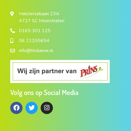
Halstersebaan 23A
4727 SC Moerstraten
0165 301 125
06 21255654
info@htclianne.nl
Volg ons op Social Media