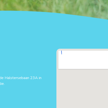
n de Halstersebaan 23A in
ie.