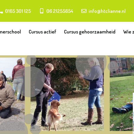
0165 301 125
06 21255654
info@htclianne.nl
erschool
Cursus actief
Cursus gehoorzaamheid
Wie z