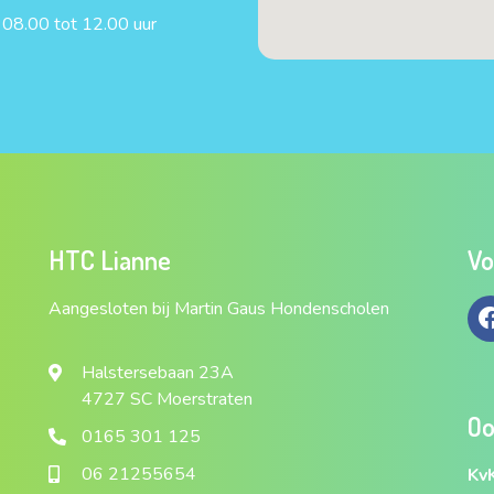
 08.00 tot 12.00 uur
HTC Lianne
Vo
Aangesloten bij Martin Gaus Hondenscholen
Halstersebaan 23A
4727 SC Moerstraten
Oo
0165 301 125
06 21255654
KvK