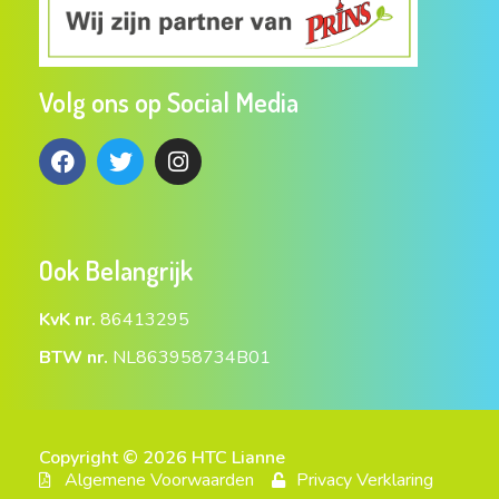
Volg ons op Social Media
Ook Belangrijk
KvK nr.
86413295
BTW nr.
NL863958734B01
Copyright © 2026 HTC Lianne
Algemene Voorwaarden
Privacy Verklaring