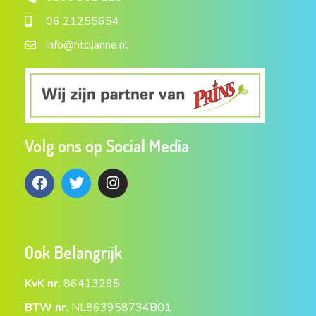
06 21255654
info@htclianne.nl
Volg ons op Social Media
Ook Belangrijk
KvK nr.
86413295
BTW nr.
NL863958734B01