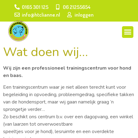
0165 301 125
06 21255654
info@htclianne.nl
inloggen
Cursus gehoorzaamheid
Wat doen wij…
Wij zijn een professioneel trainingscentrum voor hond
en baas.
Een trainingscentrum waar je niet alleen terecht kunt voor
begeleiding in opvoeding, probleemgedrag, specifieke takken
van de hondensport, maar wij gaan namelijk graag ’n
sprongetje verder…
Zo beschikt ons centrum b.v. over een dagopvang, een winkel
(van laarzen tot onverwoestbare
speeltjes voor je hond), lesruimte en een overdekte