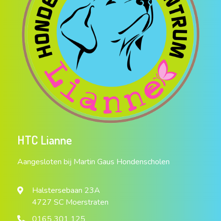
HTC Lianne
Aangesloten bij Martin Gaus Hondenscholen
Halstersebaan 23A
4727 SC Moerstraten
0165 301 125