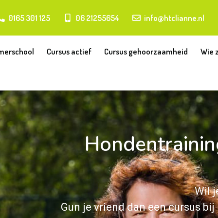
0165 301 125
06 21255654
info@htclianne.nl
erschool
Cursus actief
Cursus gehoorzaamheid
Wie z
Hondentrainin
Wil 
Gun je vriend dan een cursus bi