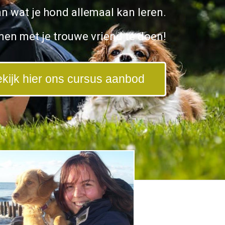
an wat je hond allemaal kan leren.
amen met je trouwe vriend te doen!
kijk hier ons cursus aanbod