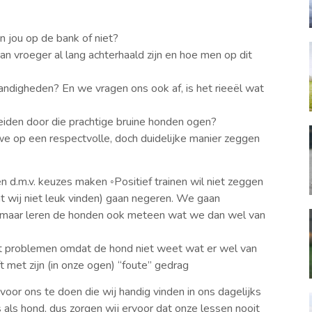
an jou op de bank of niet?
n vroeger al lang achterhaald zijn en hoe men op dit
ndigheden? En we vragen ons ook af, is het rieeël wat
rleiden door die prachtige bruine honden ogen?
en we op een respectvolle, doch duidelijke manier zeggen
n d.m.v. keuzes maken ◦Positief trainen wil niet zeggen
 wij niet leuk vinden) gaan negeren. We gaan
, maar leren de honden ook meteen wat we dan wel van
eft problemen omdat de hond niet weet wat er wel van
 met zijn (in onze ogen) “foute” gedrag
or ons te doen die wij handig vinden in ons dagelijks
s als hond, dus zorgen wij ervoor dat onze lessen nooit