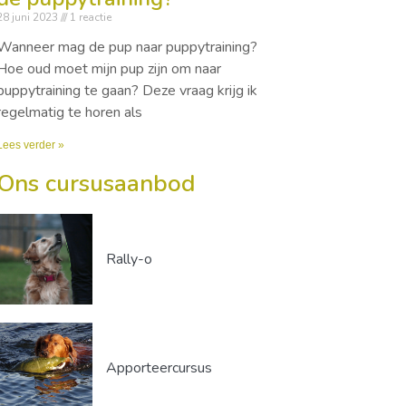
28 juni 2023
1 reactie
Wanneer mag de pup naar puppytraining?
Hoe oud moet mijn pup zijn om naar
puppytraining te gaan? Deze vraag krijg ik
regelmatig te horen als
Lees verder »
Ons cursusaanbod
Rally-o
Apporteercursus