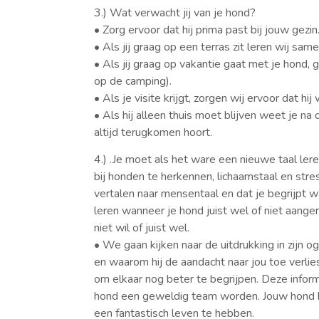
3.) Wat verwacht jij van je hond?
• Zorg ervoor dat hij prima past bij jouw gezin
• Als jij graag op een terras zit leren wij sa
• Als jij graag op vakantie gaat met je hond,
op de camping).
• Als je visite krijgt, zorgen wij ervoor dat 
• Als hij alleen thuis moet blijven weet je n
altijd terugkomen hoort.
4.) .Je moet als het ware een nieuwe taal le
bij honden te herkennen, lichaamstaal en stre
vertalen naar mensentaal en dat je begrijpt w
leren wanneer je hond juist wel of niet aang
niet wil of juist wel.
• We gaan kijken naar de uitdrukking in zijn
en waarom hij de aandacht naar jou toe verlies
om elkaar nog beter te begrijpen. Deze informa
hond een geweldig team worden. Jouw hond h
een fantastisch leven te hebben.