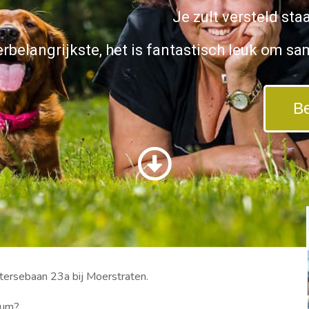
Je zult versteld sta
erbelangrijkste, het is fantastisch leuk om s
Be
stersebaan 23a bij Moerstraten.
rum?