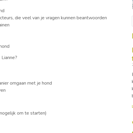
nd
ucteurs, die veel van je vragen kunnen beantwoorden
ainen
 hond
 Lianne?
manier omgaan met je hond
ven
ogelijk om te starten)