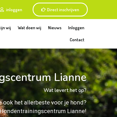
inloggen
Direct inschrijven
ijn wij
Wat doen wij
Nieuws
Inloggen
Contact
gscentrum Lianne
Wat levert het op?
je ook het allerbeste voor je hond?
j Hondentrainingscentrum Lianne!