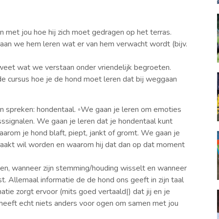
.
men met jou hoe hij zich moet gedragen op het terras.
 gaan we hem leren wat er van hem verwacht wordt (bijv.
hij weet wat we verstaan onder vriendelijk begroeten.
a de cursus hoe je de hond moet leren dat bij weggaan
ren spreken: hondentaal. ◦We gaan je leren om emoties
sssignalen. We gaan je leren dat je hondentaal kunt
aarom je hond blaft, piept, jankt of gromt. We gaan je
eraakt wil worden en waarom hij dat dan op dat moment
 ogen, wanneer zijn stemming/houding wisselt en wanneer
t. Allemaal informatie de de hond ons geeft in zijn taal
tie zorgt ervoor (mits goed vertaald|) dat jij en je
eeft echt niets anders voor ogen om samen met jou