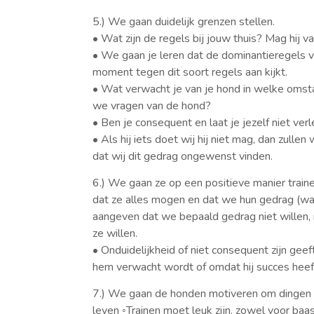
5.) We gaan duidelijk grenzen stellen.
• Wat zijn de regels bij jouw thuis? Mag hij v
• We gaan je leren dat de dominantieregels va
moment tegen dit soort regels aan kijkt.
• Wat verwacht je van je hond in welke omsta
we vragen van de hond?
• Ben je consequent en laat je jezelf niet ve
• Als hij iets doet wij hij niet mag, dan zull
dat wij dit gedrag ongewenst vinden.
6.) We gaan ze op een positieve manier traine
dat ze alles mogen en dat we hun gedrag (wat
aangeven dat we bepaald gedrag niet willen
ze willen.
• Onduidelijkheid of niet consequent zijn ge
hem verwacht wordt of omdat hij succes heeft
7.) We gaan de honden motiveren om dingen vo
leven ◦Trainen moet leuk zijn, zowel voor baa