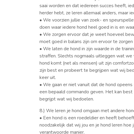
saai worden en dat iedereen succes heeft, ied
herder hebt, ze leren allemaal anders, maar 
• We voorzien jullie van zoek- en speurspelle
doen waar iedere hond heel goed in is en waard
• We zorgen ervoor dat je weet hoeveel bewe
moet goed in balans zijn om ervoor te zorgen d
• We laten de hond in zijn waarde in de trainin
straffen. Slechts nogmaals uitleggen wat we 
hond komt (net als mensen) uit zijn comfortzon
zijn best en probeert te begrijpen wat wij be
keer uit.
• We gaan er niet vanuit dat de hond opeens
een bepaald commando geven. Het kan best zijn
begrijpt wat wij bedoelen.
8.) We leren je hond omgaan met andere ho
• Een hond is een roedeldier en heeft behoef
noodzakelijk dat wij jou en je hond leren ho
verantwoorde manier.